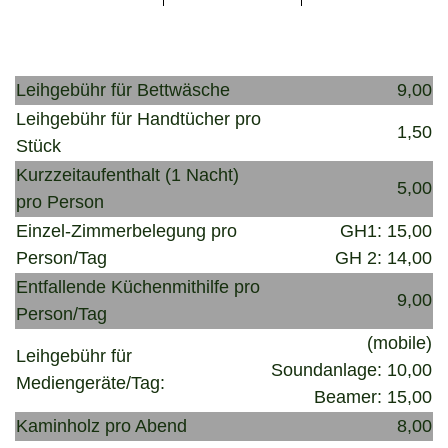
Leihgebühr für Bettwäsche
9,00
Leihgebühr für Handtücher pro
1,50
Stück
Kurzzeitaufenthalt (1 Nacht)
5,00
pro Person
Einzel-Zimmerbelegung pro
GH1: 15,00
Person/Tag
GH 2: 14,00
Entfallende Küchenmithilfe pro
9,00
Person/Tag
(mobile)
Leihgebühr für
Soundanlage: 10,00
Mediengeräte/Tag:
Beamer: 15,00
Kaminholz pro Abend
8,00