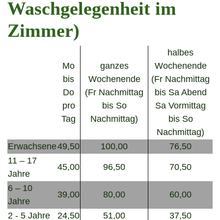
Waschgelegenheit im
Zimmer)
halbes
Mo
ganzes
Wochenende
bis
Wochenende
(Fr Nachmittag
Do
(Fr Nachmittag
bis Sa Abend
pro
bis So
Sa Vormittag
Tag
Nachmittag)
bis So
Nachmittag)
Erwachsene
49,50
100,00
76,50
11 – 17
45,00
96,50
70,50
Jahre
6 – 10
39,00
80,00
60,00
Jahre
2 - 5 Jahre
24,50
51,00
37,50