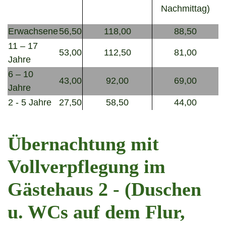
Nachmittag)
Erwachsene
56,50
118,00
88,50
11 – 17
53,00
112,50
81,00
Jahre
6 – 10
43,00
92,00
69,00
Jahre
2 - 5 Jahre
27,50
58,50
44,00
Übernachtung mit
Vollverpflegung im
Gästehaus 2 - (Duschen
u. WCs auf dem Flur,