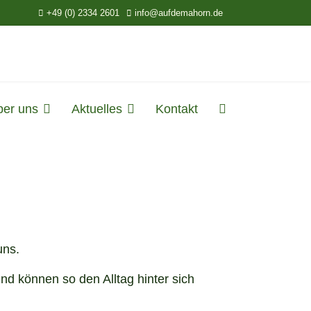
+49 (0) 2334 2601
info@aufdemahorn.de
ber uns
Aktuelles
Kontakt
uns.
d können so den Alltag hinter sich