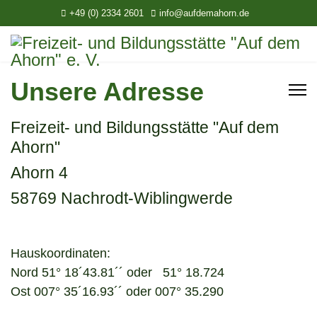
+49 (0) 2334 2601
info@aufdemahorn.de
Unsere Adresse
Freizeit- und Bildungsstätte "Auf dem
Ahorn"
Ahorn 4
58769 Nachrodt-Wiblingwerde
Hauskoordinaten:
Nord 51° 18´43.81´´ oder 51° 18.724
Ost 007° 35´16.93´´ oder 007° 35.290